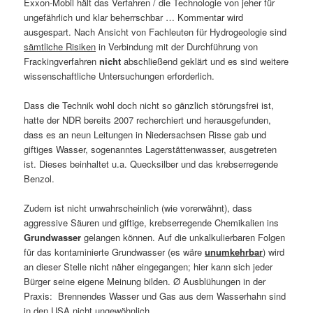
Exxon-Mobil hält das Verfahren / die Technologie von jeher für
ungefährlich und klar beherrschbar … Kommentar wird
ausgespart. Nach Ansicht von Fachleuten für Hydrogeologie sind
sämtliche Risiken
in Verbindung mit der Durchführung von
Frackingverfahren
nicht
abschließend geklärt und es sind weitere
wissenschaftliche Untersuchungen erforderlich.
Dass die Technik wohl doch nicht so gänzlich störungsfrei ist,
hatte der NDR bereits 2007 recherchiert und herausgefunden,
dass es an neun Leitungen in Niedersachsen Risse gab und
giftiges Wasser, sogenanntes Lagerstättenwasser, ausgetreten
ist. Dieses beinhaltet u.a. Quecksilber und das krebserregende
Benzol.
Zudem ist nicht unwahrscheinlich (wie vorerwähnt), dass
aggressive Säuren und giftige, krebserregende Chemikalien ins
Grundwasser
gelangen können. Auf die unkalkulierbaren Folgen
für das kontaminierte Grundwasser (es wäre
unumkehrbar
) wird
an dieser Stelle nicht näher eingegangen; hier kann sich jeder
Bürger seine eigene Meinung bilden. Ø Ausblühungen in der
Praxis: Brennendes Wasser und Gas aus dem Wasserhahn sind
in den USA nicht ungewöhnlich.