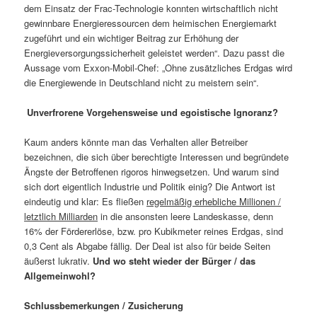
dem Einsatz der Frac-Technologie konnten wirtschaftlich nicht
gewinnbare Energieressourcen dem heimischen Energiemarkt
zugeführt und ein wichtiger Beitrag zur Erhöhung der
Energieversorgungssicherheit geleistet werden“. Dazu passt die
Aussage vom Exxon-Mobil-Chef: „Ohne zusätzliches Erdgas wird
die Energiewende in Deutschland nicht zu meistern sein“.
Unverfrorene Vorgehensweise und egoistische Ignoranz?
Kaum anders könnte man das Verhalten aller Betreiber
bezeichnen, die sich über berechtigte Interessen und begründete
Ängste der Betroffenen rigoros hinwegsetzen. Und warum sind
sich dort eigentlich Industrie und Politik einig? Die Antwort ist
eindeutig und klar: Es fließen
regelmäßig erhebliche Millionen /
letztlich Milliarden
in die ansonsten leere Landeskasse, denn
16% der Fördererlöse, bzw. pro Kubikmeter reines Erdgas, sind
0,3 Cent als Abgabe fällig. Der Deal ist also für beide Seiten
äußerst lukrativ.
Und wo steht wieder der Bürger / das
Allgemeinwohl?
Schlussbemerkungen / Zusicherung