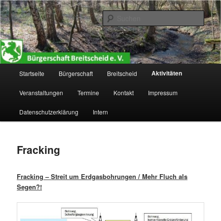
Zum
primären
Such
Inhalt
springen
Bürgerschaft Breitscheid e. V.
Hauptmenü
Aktivitäten
Startseite
Bürgerschaft
Breitscheid
Veranstaltungen
Termine
Kontakt
Impressum
Datenschutzerklärung
Intern
Fracking
Fracking – Streit um Erdgasbohrungen / Mehr Fluch als
Segen?!