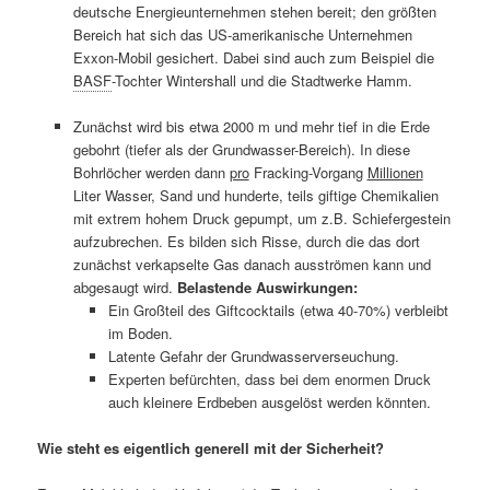
deutsche Energieunternehmen stehen bereit; den größten
Bereich hat sich das US-amerikanische Unternehmen
Exxon-Mobil gesichert. Dabei sind auch zum Beispiel die
BASF
-Tochter Wintershall und die Stadtwerke Hamm.
Zunächst wird bis etwa 2000 m und mehr tief in die Erde
gebohrt (tiefer als der Grundwasser-Bereich). In diese
Bohrlöcher werden dann
pro
Fracking-Vorgang
Millionen
Liter Wasser, Sand und hunderte, teils giftige Chemikalien
mit extrem hohem Druck gepumpt, um z.B. Schiefergestein
aufzubrechen. Es bilden sich Risse, durch die das dort
zunächst verkapselte Gas danach ausströmen kann und
abgesaugt wird.
Belastende Auswirkungen:
Ein Großteil des Giftcocktails (etwa 40-70%) verbleibt
im Boden.
Latente Gefahr der Grundwasserverseuchung.
Experten befürchten, dass bei dem enormen Druck
auch kleinere Erdbeben ausgelöst werden könnten.
Wie steht es eigentlich generell mit der Sicherheit?