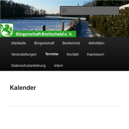
Zum
primären
Such
Inhalt
springen
Bürgerschaft Breitscheid e. V.
Hauptmenü
Startseite
Bürgerschaft
Breitscheid
Aktivitäten
Termine
Veranstaltungen
Kontakt
Impressum
Datenschutzerklärung
Intern
Kalender