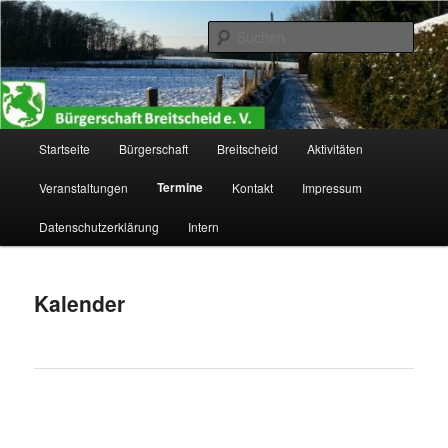
Zum
primären
Such
Inhalt
springen
Bürgerschaft Breitscheid e. V.
Hauptmenü
Startseite
Bürgerschaft
Breitscheid
Aktivitäten
Termine
Veranstaltungen
Kontakt
Impressum
Datenschutzerklärung
Intern
Kalender